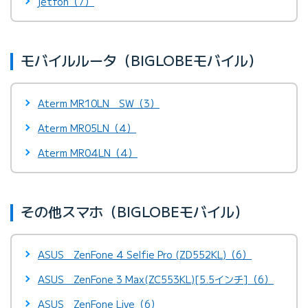
jetfon（7）
モバイルルータ（BIGLOBEモバイル）
Aterm MR10LN SW（3）
Aterm MR05LN（4）
Aterm MR04LN（4）
その他スマホ（BIGLOBEモバイル）
ASUS ZenFone 4 Selfie Pro (ZD552KL)（6）
ASUS ZenFone 3 Max(ZC553KL)[5.5インチ]（6）
ASUS ZenFone Live（6）