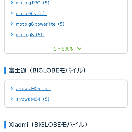
moto g PRO（5）
moto e6s（5）
moto g8 power lite（5）
moto g8（5）
もっと見る
富士通（BIGLOBEモバイル）
arrows M05（5）
arrows M04（5）
Xiaomi（BIGLOBEモバイル）