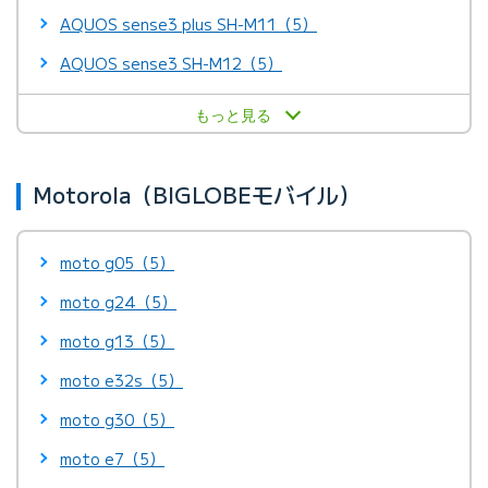
AQUOS sense3 plus SH-M11（5）
AQUOS sense3 SH-M12（5）
もっと見る
Motorola（BIGLOBEモバイル）
moto g05（5）
moto g24（5）
moto g13（5）
moto e32s（5）
moto g30（5）
moto e7（5）