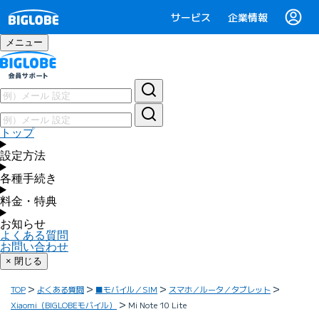
サービス
企業情報
メニュー
トップ
設定方法
各種手続き
料金・特典
お知らせ
よくある質問
お問い合わせ
× 閉じる
TOP
よくある質問
■モバイル／SIM
スマホ／ルータ／タブレット
Xiaomi（BIGLOBEモバイル）
Mi Note 10 Lite