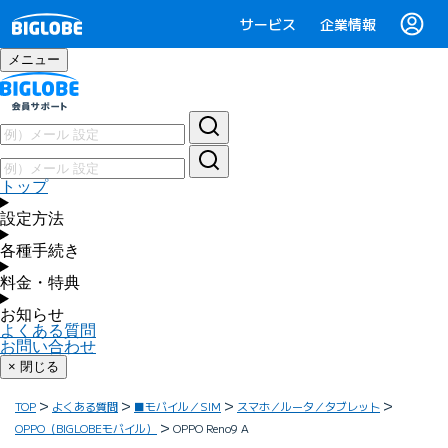
サービス
企業情報
メニュー
トップ
設定方法
各種手続き
料金・特典
お知らせ
よくある質問
お問い合わせ
× 閉じる
TOP
よくある質問
■モバイル／SIM
スマホ／ルータ／タブレット
OPPO（BIGLOBEモバイル）
OPPO Reno9 A