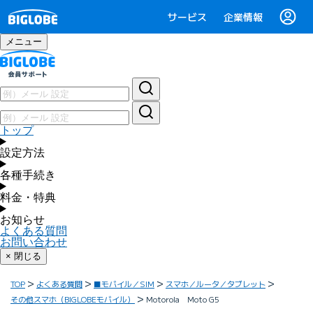
サービス
企業情報
メニュー
トップ
設定方法
各種手続き
料金・特典
お知らせ
よくある質問
お問い合わせ
× 閉じる
TOP
よくある質問
■モバイル／SIM
スマホ／ルータ／タブレット
その他スマホ（BIGLOBEモバイル）
Motorola Moto G5