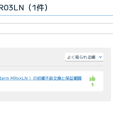
R03LN（1件）
並
び
erm MR××LN ）の初期不良交換と保証期間
替
1
え
：