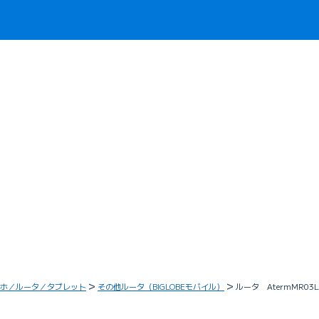
ホ／ルータ／タブレット
その他ルータ（BIGLOBEモバイル）
ルータ AtermMR03L