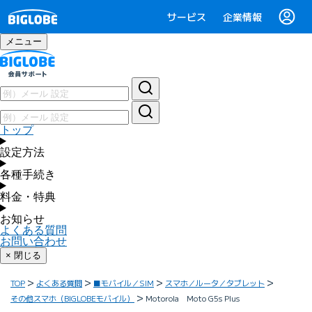
サービス
企業情報
メニュー
トップ
設定方法
各種手続き
料金・特典
お知らせ
よくある質問
お問い合わせ
× 閉じる
TOP
よくある質問
■モバイル／SIM
スマホ／ルータ／タブレット
その他スマホ（BIGLOBEモバイル）
Motorola Moto G5s Plus