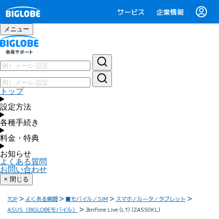
サービス
企業情報
メニュー
トップ
設定方法
各種手続き
料金・特典
お知らせ
よくある質問
お問い合わせ
× 閉じる
TOP
よくある質問
■モバイル／SIM
スマホ／ルータ／タブレット
ASUS（BIGLOBEモバイル）
ZenFone Live (L1) (ZA550KL)