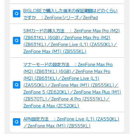
BIGLOBEで購入した端末の保証期間はどのくらい
ですか ：ZenFoneシリーズ／ZenPad
SIMカードの挿入方法 ： ZenFone Max Pro (M2)
(ZB631KL) (6GB)／ZenFone Max Pro (M2)
(ZB631KL)／ZenFone Live (L1) (ZA550KL)／
ZenFone Max (M1) (ZB555KL)
マナーモードの設定方法 ：ZenFone Max Pro
(M2) (ZB631KL) (6GB)／ZenFone Max Pro
(M2) (ZB631KL)／ZenFone Live (L1)
(ZA550KL)／ZenFone Max (M1) (ZB555KL)／
ZenFone 5 (ZE620KL)／ZenFone Max Plus (M1)
(ZB570TL)／ZenFone 4 Pro (ZS551KL)／
ZenFone 4 Max (ZC520KL)
APN設定方法 ：ZenFone Live (L1) (ZA550KL)
／ZenFone Max (M1) (ZB555KL)