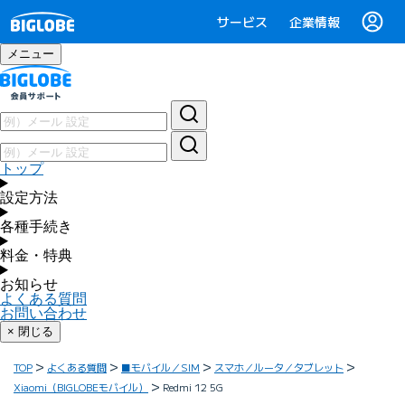
サービス
企業情報
メニュー
トップ
設定方法
各種手続き
料金・特典
お知らせ
よくある質問
お問い合わせ
× 閉じる
TOP
よくある質問
■モバイル／SIM
スマホ／ルータ／タブレット
Xiaomi（BIGLOBEモバイル）
Redmi 12 5G