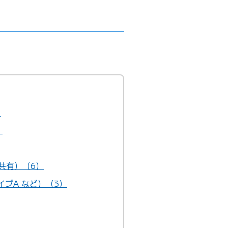
）
）
共有）（6）
プA など）（3）