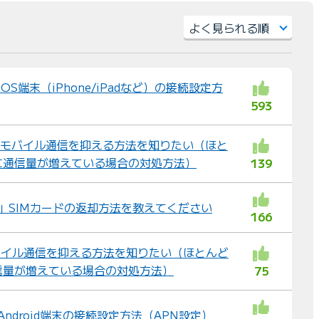
）
並
び
iOS端末（iPhone/iPadなど）の接続設定方
替
593
え
：
不要なモバイル通信を抑える方法を知りたい（ほと
に通信量が増えている場合の対処方法）
139
イル」SIMカードの返却方法を教えてください
166
バイル通信を抑える方法を知りたい（ほとんど
信量が増えている場合の対処方法）
75
 Android端末の接続設定方法（APN設定）