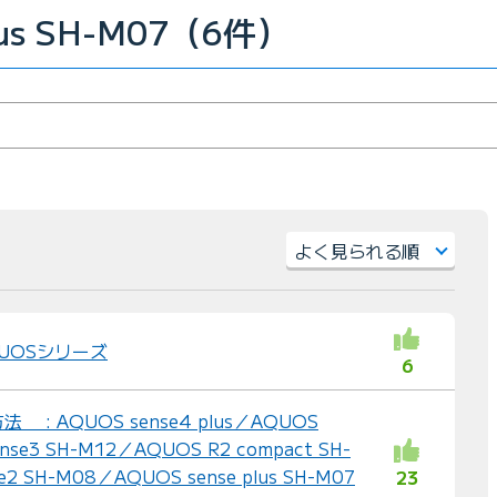
lus SH-M07（6件）
並
び
替
UOSシリーズ
6
え
：
 AQUOS sense4 plus／AQUOS
nse3 SH-M12／AQUOS R2 compact SH-
2 SH-M08／AQUOS sense plus SH-M07
23