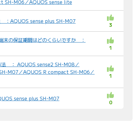
t SH-M06／AQUOS sense lite
AQUOS sense plus SH-M07
3
した端末の保証期間はどのくらいですか ：
1
： AQUOS sense2 SH-M08／
s SH-M07／AQUOS R compact SH-M06／
1
S sense plus SH-M07
0