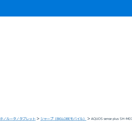
ホ／ルータ／タブレット
シャープ（BIGLOBEモバイル）
AQUOS sense plus SH-M0