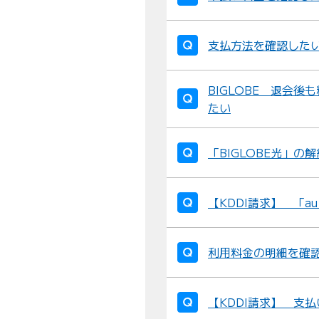
支払方法を確認した
BIGLOBE 退会
たい
「BIGLOBE光」
【KDDI請求】 「a
利用料金の明細を確
【KDDI請求】 支