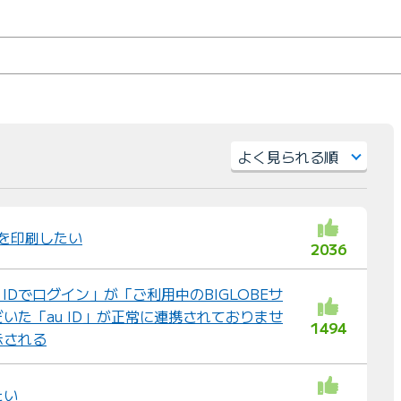
）
並
び
替
細を印刷したい
2036
え
：
u IDでログイン」が「ご利用中のBIGLOBEサ
いた「au ID」が正常に連携されておりませ
1494
示される
たい