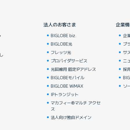
法人のお客さま
企業情
BIGLOBE biz.
企
ア
BIGLOBE光
ブ
フレッツ光
サ
し
プロバイダサービス
ニ
光回線用 固定IPアドレス
採
BIGLOBEモバイル
BIG
BIGLOBE WiMAX
ソ
IPトランジット
マカフィー®マルチ アクセ
ス
法人向け独自ドメイン