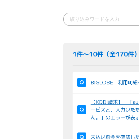
1件〜10件（全170件
BIGLOBE 利用明
【KDDI請求】 「a
ービスと、入力いただ
ん。」のエラーが表
未払い料金を確認し