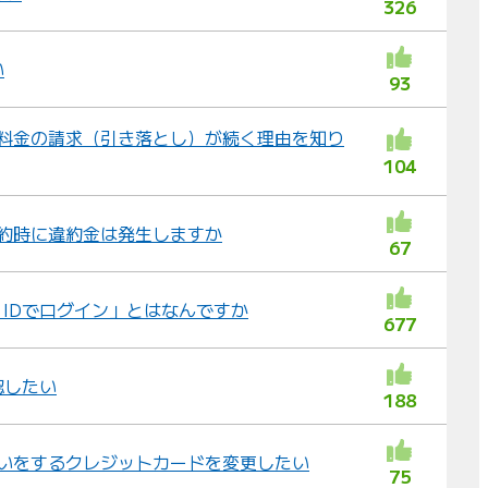
326
い
93
後も料金の請求（引き落とし）が続く理由を知り
104
の解約時に違約金は発生しますか
67
u IDでログイン」とはなんですか
677
認したい
188
払いをするクレジットカードを変更したい
75