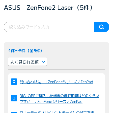
ASUS ZenFone2 Laser（5件）
1件〜5件（全5件）
並
び
問い合わせ先 ：ZenFoneシリーズ／ZenPad
替
え
BIGLOBEで購入した端末の保証期間はどのくらい
：
ですか ：ZenFoneシリーズ／ZenPad
マナーモード（サイレントモード）の設定方法 ：