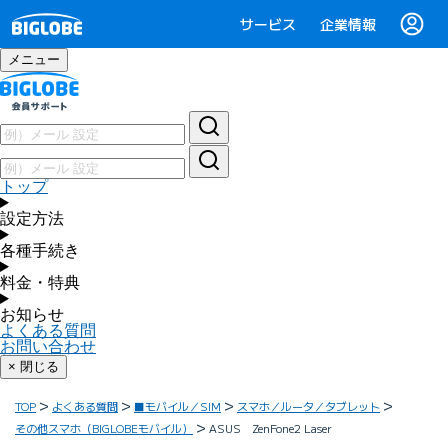
サービス
企業情報
メニュー
トップ
設定方法
各種手続き
料金・特典
お知らせ
よくある質問
お問い合わせ
× 閉じる
TOP
よくある質問
■モバイル／SIM
スマホ／ルータ／タブレット
その他スマホ（BIGLOBEモバイル）
ASUS ZenFone2 Laser