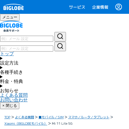
サービス
企業情報
メニュー
トップ
設定方法
各種手続き
料金・特典
お知らせ
よくある質問
お問い合わせ
× 閉じる
TOP
よくある質問
■モバイル／SIM
スマホ／ルータ／タブレット
Xiaomi（BIGLOBEモバイル）
Mi 11 Lite 5G