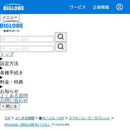
サービス
企業情報
メニュー
トップ
設定方法
各種手続き
料金・特典
お知らせ
よくある質問
お問い合わせ
× 閉じる
TOP
よくある質問
■モバイル／SIM
スマホ／ルータ／タブレット
Motorola（BIGLOBEモバイル）
moto e6s