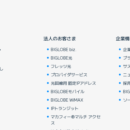
法人のお客さま
企業情
BIGLOBE biz.
企
ア
BIGLOBE光
ブ
フレッツ光
サ
し
プロバイダサービス
ニ
光回線用 固定IPアドレス
採
BIGLOBEモバイル
BIG
BIGLOBE WiMAX
ソ
IPトランジット
マカフィー®マルチ アクセ
ス