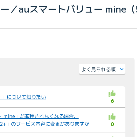
ー／auスマートバリュー mine（
並
び
替
ー」について知りたい
6
え
：
ー mine」が適用されなくなる場合、
MAX 2+」のサービス内容に変更がありますか
0