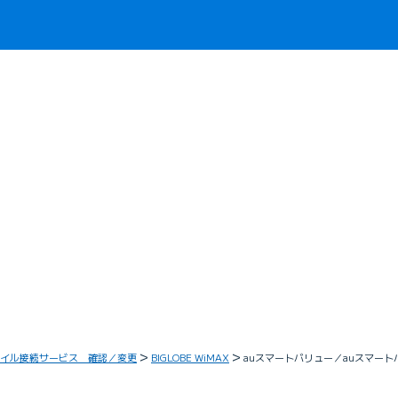
イル接続サービス 確認／変更
BIGLOBE WiMAX
auスマートバリュー／auスマートバ