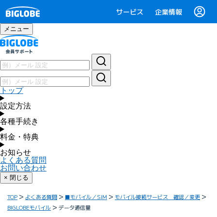
サービス
企業情報
メニュー
トップ
設定方法
各種手続き
料金・特典
お知らせ
よくある質問
お問い合わせ
× 閉じる
TOP
よくある質問
■モバイル／SIM
モバイル接続サービス 確認／変更
BIGLOBEモバイル
データ通信量