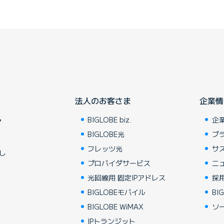
法人のお客さま
企業情
BIGLOBE biz.
企
ア
BIGLOBE光
ブ
フレッツ光
サ
し
プロバイダサービス
ニ
光回線用 固定IPアドレス
採
BIGLOBEモバイル
BIG
BIGLOBE WiMAX
ソ
IPトランジット