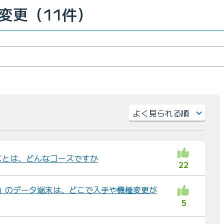
変更（11件）
並
び
替
スとは、どんなコースですか
22
え
：
MAX」のデータ端末は、どこで入手や機種変更が
5