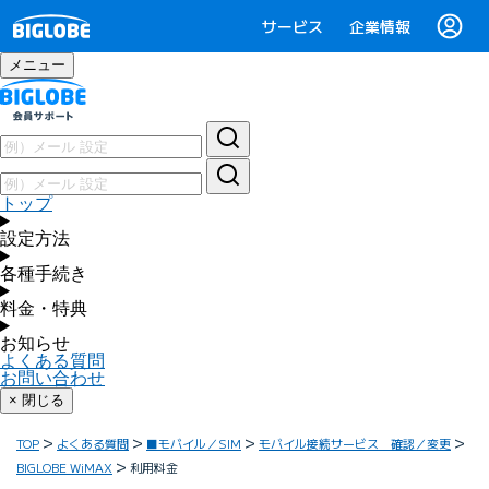
サービス
企業情報
メニュー
トップ
設定方法
各種手続き
料金・特典
お知らせ
よくある質問
お問い合わせ
× 閉じる
TOP
よくある質問
■モバイル／SIM
モバイル接続サービス 確認／変更
BIGLOBE WiMAX
利用料金