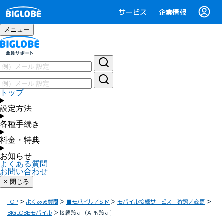
サービス
企業情報
メニュー
トップ
設定方法
各種手続き
料金・特典
お知らせ
よくある質問
お問い合わせ
× 閉じる
TOP
よくある質問
■モバイル／SIM
モバイル接続サービス 確認／変更
BIGLOBEモバイル
接続設定（APN設定）