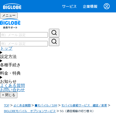
サービス
企業情報
メニュー
トップ
設定方法
各種手続き
料金・特典
お知らせ
よくある質問
お問い合わせ
× 閉じる
TOP
よくある質問
■モバイル／SIM
モバイル接続サービス 確認／変更
BIGLOBEモバイル オプションサービス
5G（通信規格の切り替え）