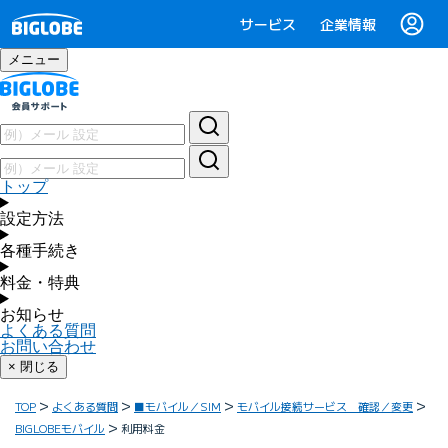
サービス
企業情報
メニュー
トップ
設定方法
各種手続き
料金・特典
お知らせ
よくある質問
お問い合わせ
× 閉じる
TOP
よくある質問
■モバイル／SIM
モバイル接続サービス 確認／変更
BIGLOBEモバイル
利用料金