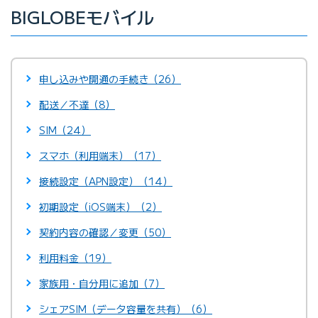
BIGLOBEモバイル
申し込みや開通の手続き（26）
配送／不達（8）
SIM（24）
スマホ（利用端末）（17）
接続設定（APN設定）（14）
初期設定（iOS端末）（2）
契約内容の確認／変更（50）
利用料金（19）
家族用・自分用に追加（7）
シェアSIM（データ容量を共有）（6）