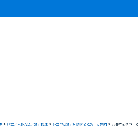
線
料金／支払方法／請求関連
料金のご請求に関する確認・ご質問
お客さま情報 