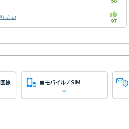
58
更したい
97
光回線
■モバイル／SIM