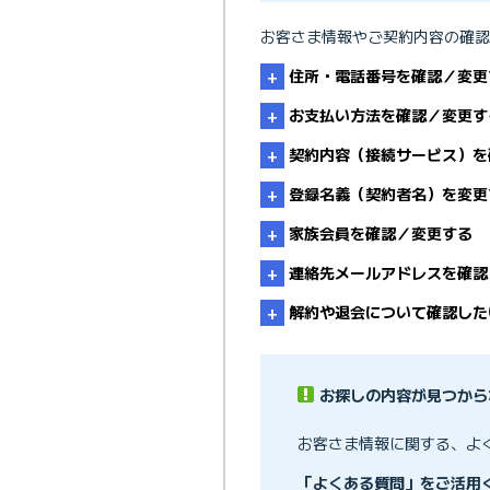
・
マイページや手
お客さま情報やご契約内容の確認
・
住所・電話番号を確認／変更
BIGLOBE会
お支払い方法を確認／変更す
・
登録住所／電話番号を変更
契約内容（接続サービス）を
ユーザIDを忘れ
登録名義（契約者名）を変更
・
支払方法を確認したい
BIGLOBEパ
家族会員を確認／変更する
BIGLOBEのマイページ
連絡先メールアドレスを確認
支払方法を変更するにはど
「契約書面」の確認方法（
マイページのログイ
解約や退会について確認した
違約金／契約解除料を確認
家族会員の新規登録・追加
退会や解約する手続きにつ
「連絡先メールアドレス」
お探しの内容が見つから
家族会員の登録解除
契約更新月／最低利用期間
お客さま情報に関する、よ
オプションサービスを解約
家族会員の各種手続き
「よくある質問」をご活用く