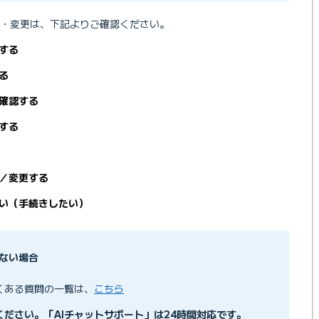
続きページにログインできない
・変更は、下記よりご確認ください。
する
員証が届かない
る
したい
確認する
ました
する
スワードを忘れました
で契約サービスを確認したい
／変更する
うすればよいですか
「郵送物で確認する」と「マイページで確認する」の違い）
ン方法が知りたい
い（手続きしたい）
したい
いて知りたい
を登録／変更したい
ない場合
を確認したい
くある質問の一覧は、
したい
こちら
ださい。「AIチャットサポート」は24時間対応です。