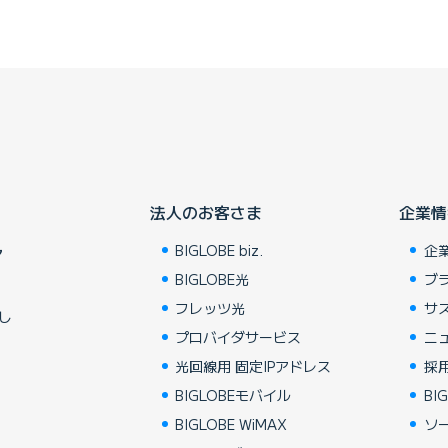
法人のお客さま
企業情
BIGLOBE biz.
企
ア
BIGLOBE光
ブ
フレッツ光
サ
し
プロバイダサービス
ニ
光回線用 固定IPアドレス
採
BIGLOBEモバイル
BIG
BIGLOBE WiMAX
ソ