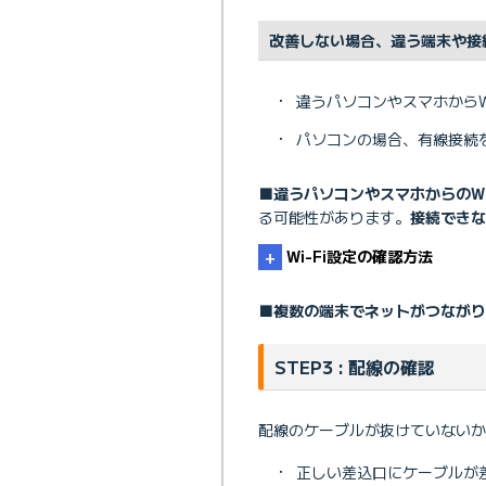
改善しない場合、違う端末や接続
・
違うパソコンやスマホからWi
・
パソコンの場合、有線接続
■違うパソコンやスマホからのWi
る可能性があります。
接続できな
Wi-Fi設定の確認方法
■複数の端末でネットがつながり
無線LAN(Wi-Fi)の設定を
STEP3 : 配線の確認
無線LAN（Wi-Fi）接続
配線のケーブルが抜けていないか
・
正しい差込口にケーブルが