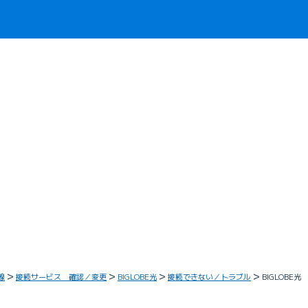
線
接続サービス 確認／変更
BIGLOBE光
接続できない／トラブル
BIGLOB