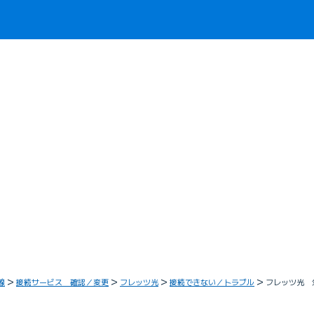
線
接続サービス 確認／変更
フレッツ光
接続できない／トラブル
フレッツ光 