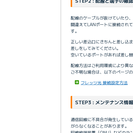
STEP2 : 配線と端子の確
配線のケーブルが抜けていたり、
間違えてLANポートに接続され
す。
正しい差込口にきちんと差し込
差しをしてみてください。
空いているポートがあれば差し替
配線方法はご利用環境により異な
ご不明な場合は、以下のページの
フレッツ光 接続設定方法
STEP3 : メンテナンス情
通信回線に不具合が発生してい
がらなくなることがあります。
回線終端装置（ONU）などのラ