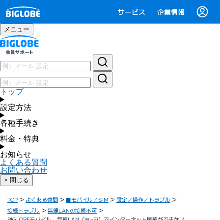
サービス
企業情報
メニュー
トップ
設定方法
各種手続き
料金・特典
お知らせ
よくある質問
お問い合わせ
× 閉じる
TOP
よくある質問
■モバイル／SIM
設定／操作／トラブル
接続トラブル
無線LANの接続不可
BIGLOBEモバイル 無線LAN（Wi-Fi）でインターネット接続ができない