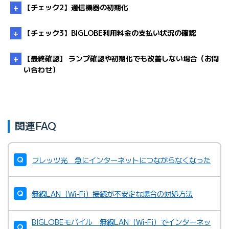
【チェック2】通信機器の初期化
【チェック3】BIGLOBE利用料金の支払い状況の確認
【最終確認】 ランプ確認や初期化でも改善しない場合（お問
い合わせ）
未払い料金を確認したい
・
手順はSTEP2
関連FAQ
光電話対応ルーター（ホームゲートウェイ）の機器設定用
へ
パスワードが分からない（初期化方法）
・
ランプの見方
フレッツ光 急にインターネットにつながらなくなった
はチェック1へ
無線LAN（Wi-Fi）接続が不安定な場合の対処方法
BIGLOBEモバイル 無線LAN（Wi-Fi）でインターネッ