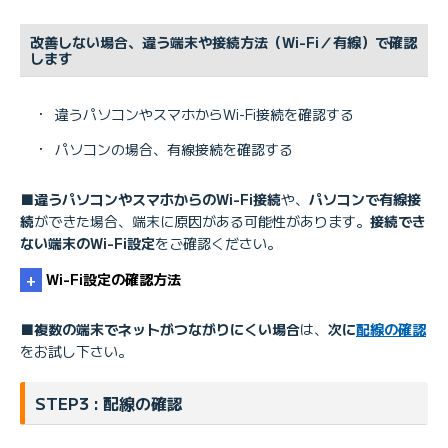
改善しない場合、違う端末や接続方法（Wi-Fi／有線）で確認
します
・
違うパソコンやスマホからWi-Fi接続を確認する
・
パソコンの場合、有線接続を確認する
■違うパソコンやスマホからのWi-Fi接続
や、
パソコンで有線接
続
ができた場合、端末に原因がある可能性があります。
接続でき
ない端末のWi-Fi設定
をご確認ください。
Wi-Fi設定の確認方法
■複数の端末でネットがつながりにくい場合
は、
次に
配線の確認
をお試し下さい。
無線LAN(Wi-Fi)の設定をしたい
STEP3 : 配線の確認
無線LAN（Wi-Fi）接続が不安定な場合の対処方法