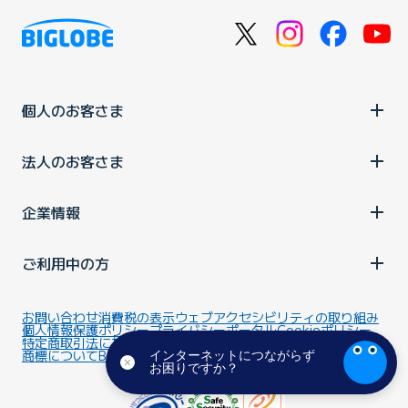
個人のお客さま
法人のお客さま
企業情報
ご利用中の方
回線終端装置（ONU）／VDSLモデムのランプ状態を確認
する
お問い合わせ
消費税の表示
ウェブアクセシビリティの取り組み
個人情報保護ポリシー
プライバシーポータル
Cookieポリシー
光電話対応ルーター（ホームゲートウェイ）のランプ状態
特定商取引法に基づく表記
情報セキュリティ基本方針
を確認する
商標について
BIGLOBEトップ
インターネットにつながらず
お困りですか？