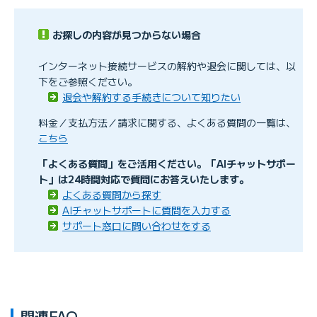
Ｇポイント明細
お探しの内容が見つからない場合
キャッシュバックの受け取り方法を知りたい
インターネット接続サービスの解約や退会に関しては、以
下をご参照ください。
退会や解約する手続きについて知りたい
料金／支払方法／請求に関する、よくある質問の一覧は、
こちら
「よくある質問」をご活用ください。「AIチャットサポー
【KDDI請求】 退会後も口座振替手数料が請求される理
ト」は24時間対応で質問にお答えいたします。
由を知りたい
よくある質問から探す
AIチャットサポートに質問を入力する
サポート窓口に問い合わせをする
関連FAQ