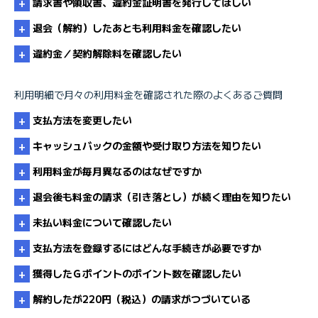
請求書や領収書、違約金証明書を発行してほしい
利用明細を印刷したい
退会（解約）したあとも利用料金を確認したい
利用明細書の発行
違約金／契約解除料を確認したい
利用明細で月々の利用料金を確認された際のよくあるご質問
違約金・解除料・割賦契約
会員サポート－利用明細の確認
支払方法を変更したい
利用明細を印刷したい
キャッシュバックの金額や受け取り方法を知りたい
利用料金が毎月異なるのはなぜですか
支払方法を変更するにはどうすればよいですか
会員サポート－利用明細の確認
退会後も料金の請求（引き落とし）が続く理由を知りたい
未払い料金について確認したい
毎月請求金額が異なるのはなぜですか
支払方法を登録するにはどんな手続きが必要ですか
利用料金が急に高くなったのはなぜですか
獲得したＧポイントのポイント数を確認したい
未払い料金について確認したい
解約したが220円（税込）の請求がつづいている