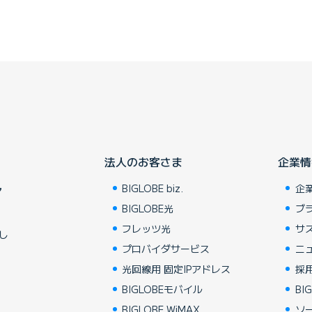
法人のお客さま
企業情
BIGLOBE biz.
企
ア
BIGLOBE光
ブ
フレッツ光
サ
し
プロバイダサービス
ニ
光回線用 固定IPアドレス
採
BIGLOBEモバイル
BIG
BIGLOBE WiMAX
ソ