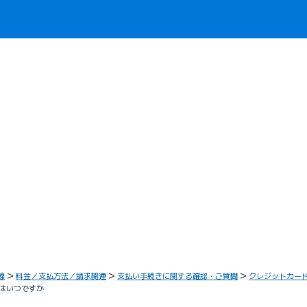
線
料金／支払方法／請求関連
支払い手続きに関する確認・ご質問
クレジットカー
はいつですか