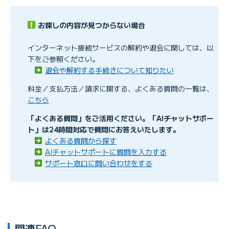
Ｇポイント明細
お探しの内容が見つからない場合
キャッシュバックの受け取り方法を知りたい
インターネット接続サービスの解約や退会に関しては、以
下をご参照ください。
退会や解約する手続きについて知りたい
料金／支払方法／請求に関する、よくある質問の一覧は、
こちら
「よくある質問」をご活用ください。「AIチャットサポー
【KDDI請求】 退会後も口座振替手数料が請求される理
ト」は24時間対応で質問にお答えいたします。
由を知りたい
よくある質問から探す
AIチャットサポートに質問を入力する
サポート窓口に問い合わせをする
関連FAQ