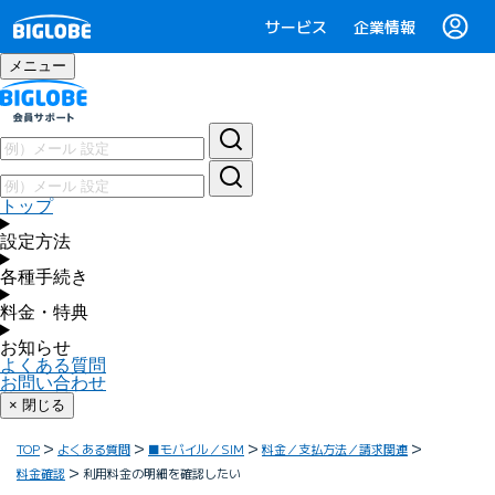
サービス
企業情報
メニュー
トップ
設定方法
各種手続き
料金・特典
お知らせ
よくある質問
お問い合わせ
× 閉じる
TOP
よくある質問
■モバイル／SIM
料金／支払方法／請求関連
料金確認
利用料金の明細を確認したい