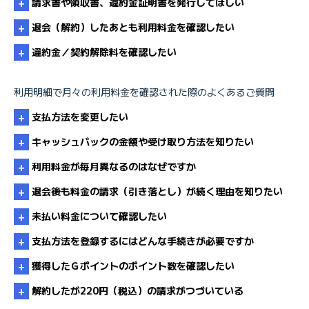
請求書や領収書、違約金証明書を発行してほしい
利用明細を印刷したい
退会（解約）したあとも利用料金を確認したい
利用明細書の発行
違約金／契約解除料を確認したい
利用明細で月々の利用料金を確認された際のよくあるご質問
違約金・解除料・割賦契約
会員サポート－利用明細の確認
支払方法を変更したい
利用明細を印刷したい
キャッシュバックの金額や受け取り方法を知りたい
利用料金が毎月異なるのはなぜですか
支払方法を変更するにはどうすればよいですか
会員サポート－利用明細の確認
退会後も料金の請求（引き落とし）が続く理由を知りたい
未払い料金について確認したい
毎月請求金額が異なるのはなぜですか
支払方法を登録するにはどんな手続きが必要ですか
利用料金が急に高くなったのはなぜですか
獲得したＧポイントのポイント数を確認したい
未払い料金について確認したい
解約したが220円（税込）の請求がつづいている