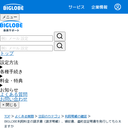
サービス
企業情報
メニュー
トップ
設定方法
各種手続き
料金・特典
お知らせ
よくある質問
お問い合わせ
× 閉じる
TOP
よくある質問
注目のカテゴリ
利用明細の確認
BIGLOBE利用料金の請求書（請求明細）、領収書、違約金証明書を発行してもらえ
ますか