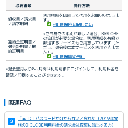
必要書類
発行方法
利用明細を印刷して代用をお願いいたしま
領収書／請求書
す。
／請求明細
利用明細を印刷したい
※ご自身での印刷が難しい場合、BIGLOBE
の捺印が必要な場合は、利用明細を有償で
違約金証明書／
郵送するサービスもご用意しています（た
退会証明書／解
だし、退会後は本サービスを利用できませ
約証明書
ん）。
利用明細書の発行
※退会翌月より8カ月間は利用明細にログインして、利用料金を
確認／印刷することができます。
関連FAQ
「au ID」パスワードが分からない／忘れた（2019年実
施のBIGLOBE利用料金の請求会社変更に該当する方）