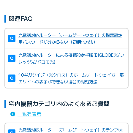
関連FAQ
光電話対応ルーター（ホームゲートウェイ）の機器設定
用パスワードが分からない（初期化方法）
光電話対応ルーターによる接続設定手順(BIGLOBE光/フ
レッツ光/ドコモ光)
10ギガタイプ（光クロス）のホームゲートウェイで一部
BIGLOBEがレンタル提供してい
のサイトの表示ができない場合の対処方法
る無線LANルーター
宅内機器カテゴリ内のよくあるご質問
BIGLOBEカスタマーサポート テクニカルサポートデスク
一覧を表示
光電話対応ルーター（ホームゲートウェイ）のランプ状