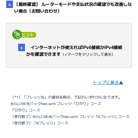
【最終確認】 ルーターモードや支払状況の確認でも改善しな
い場合（お問い合わせ）
未払い料金を確認したい
・
手順は対処方
インターネットが使えればIPv6接続かIPv4接続
法4へ
かを確認できます
（+マークをクリックして表示）
・
手
順はチェック1へ
トップに戻る▲
IPv6接続ができているか確認する方法はありま
（*1）「フレッツ光」の提供名称は、下記のいずれかになります。
すか
BIGLOBE光パックNeo with フレッツ「ひかり」コース
「ひかり」コース
（受付終了）BIGLOBE光パックNeo with フレッツ「Bフレッツ」コース
（受付終了）「Bフレッツ」コース