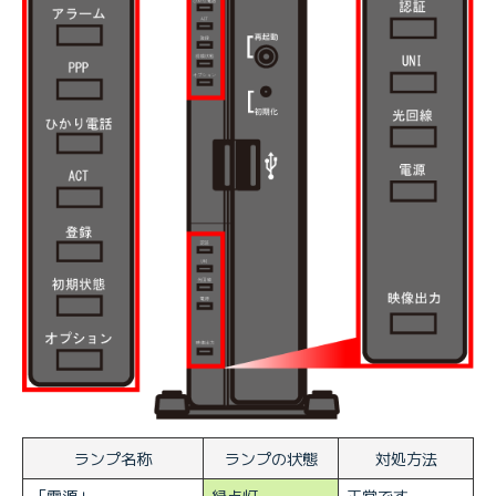
ランプ名称
ランプの状態
対処方法
「電源」
緑点灯
正常です