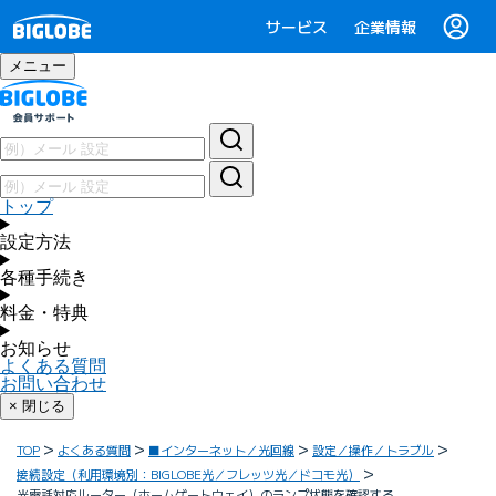
サービス
企業情報
メニュー
トップ
設定方法
各種手続き
料金・特典
お知らせ
よくある質問
お問い合わせ
× 閉じる
TOP
よくある質問
■インターネット／光回線
設定／操作／トラブル
接続設定（利用環境別：BIGLOBE光／フレッツ光／ドコモ光）
光電話対応ルーター（ホームゲートウェイ）のランプ状態を確認する