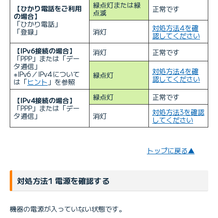
緑点灯または緑
【ひかり電話をご利用
正常です
点滅
の場合】
「ひかり電話」
対処方法4を確
「登録」
消灯
認してください
【IPv6接続の場合】
消灯
正常です
「PPP」または「デー
タ通信」
対処方法4を確
※IPv6／IPv4について
緑点灯
認してください
は「
ヒント
」を参照
緑点灯
正常です
【IPv4接続の場合】
「PPP」または「デー
対処方法3を確認
タ通信」
消灯
してください
トップに戻る▲
対処方法1 電源を確認する
機器の電源が入っていない状態です。