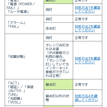
「電源（POWER／
対処方法1を確認
FAIL）」
消灯
してください
「ルータ電源」
消灯
正常です
「アラーム」
「FAIL」
対処方法2を確認
赤点灯
してください
消灯
正常です
オレンジ点灯ま
たは点滅
（IPv6接続でご
「初期状態」
利用の場合、
対処方法3を確認
「オレンジ点
してください
灯」していても
インターネット
接続ができてい
れば正常）
「ACT」
緑点灯
正常です
「認証」／「承認
（AUTH）」
「UNI」
緑点灯以外の状
対処方法4を確
「光回線」
態
認してください
「VDSL」