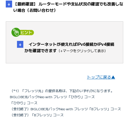
【最終確認】 ルーターモードや支払状況の確認でも改善しな
い場合（お問い合わせ）
未払い料金を確認したい
・
手順は対処方
インターネットが使えればIPv6接続かIPv4接続
法4へ
かを確認できます
（+マークをクリックして表示）
・
手
順はチェック1へ
トップに戻る▲
IPv6接続ができているか確認する方法はありま
（*1）「フレッツ光」の提供名称は、下記のいずれかになります。
すか
BIGLOBE光パックNeo with フレッツ「ひかり」コース
「ひかり」コース
（受付終了）BIGLOBE光パックNeo with フレッツ「Bフレッツ」コース
（受付終了）「Bフレッツ」コース