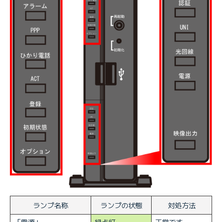
ランプ名称
ランプの状態
対処方法
「電源」
緑点灯
正常です