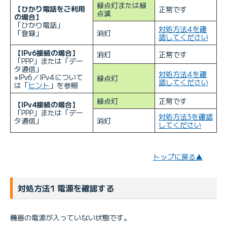
緑点灯または緑
【ひかり電話をご利用
正常です
点滅
の場合】
「ひかり電話」
対処方法4を確
「登録」
消灯
認してください
【IPv6接続の場合】
消灯
正常です
「PPP」または「デー
タ通信」
対処方法4を確
※IPv6／IPv4について
緑点灯
認してください
は「
ヒント
」を参照
緑点灯
正常です
【IPv4接続の場合】
「PPP」または「デー
対処方法3を確認
タ通信」
消灯
してください
トップに戻る▲
対処方法1 電源を確認する
機器の電源が入っていない状態です。