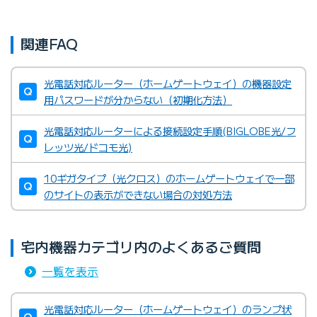
関連FAQ
光電話対応ルーター（ホームゲートウェイ）の機器設定
用パスワードが分からない（初期化方法）
光電話対応ルーターによる接続設定手順(BIGLOBE光/フ
レッツ光/ドコモ光)
10ギガタイプ（光クロス）のホームゲートウェイで一部
BIGLOBEがレンタル提供してい
のサイトの表示ができない場合の対処方法
る無線LANルーター
宅内機器カテゴリ内のよくあるご質問
BIGLOBEカスタマーサポート テクニカルサポートデスク
一覧を表示
光電話対応ルーター（ホームゲートウェイ）のランプ状