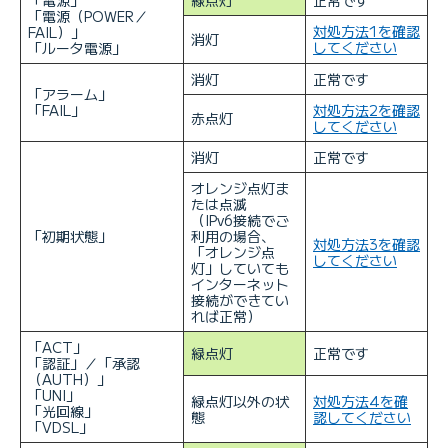
「電源（POWER／
対処方法1を確認
FAIL）」
消灯
してください
「ルータ電源」
消灯
正常です
「アラーム」
「FAIL」
対処方法2を確認
赤点灯
してください
消灯
正常です
オレンジ点灯ま
たは点滅
（IPv6接続でご
「初期状態」
利用の場合、
対処方法3を確認
「オレンジ点
してください
灯」していても
インターネット
接続ができてい
れば正常）
「ACT」
緑点灯
正常です
「認証」／「承認
（AUTH）」
「UNI」
緑点灯以外の状
対処方法4を確
「光回線」
態
認してください
「VDSL」