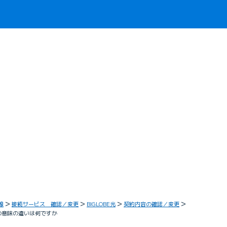
線
接続サービス 確認／変更
BIGLOBE光
契約内容の確認／変更
 の意味の違いは何ですか