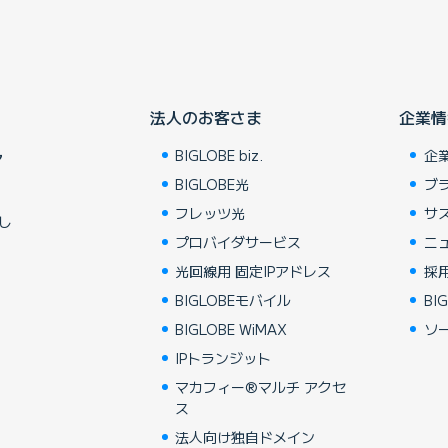
法人のお客さま
企業情
BIGLOBE biz.
企
ア
BIGLOBE光
ブ
フレッツ光
サ
し
プロバイダサービス
ニ
光回線用 固定IPアドレス
採
BIGLOBEモバイル
BIG
BIGLOBE WiMAX
ソ
IPトランジット
マカフィー®マルチ アクセ
ス
法人向け独自ドメイン