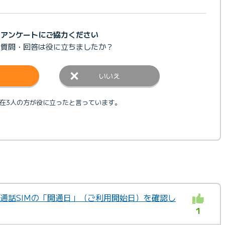
アンケートにご協力ください
の質問・回答は
役に立ちましたか？
いいえ
在3人の方が役に立ったと言っています。
音声通話SIMの「開通日」（ご利用開始日）を確認し
1