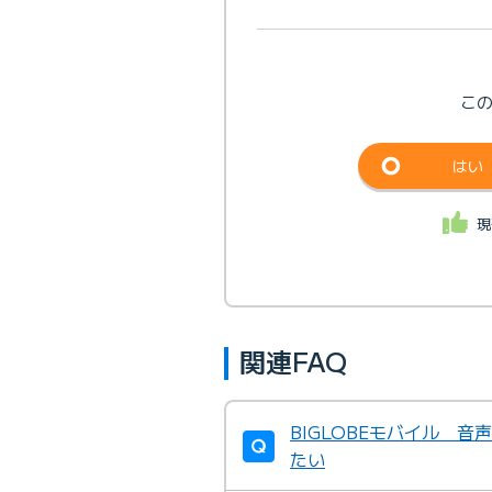
こ
はい
現
関連FAQ
BIGLOBEモバイル 
たい