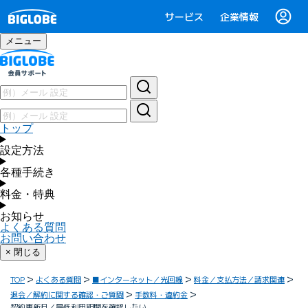
サービス
企業情報
メニュー
トップ
設定方法
各種手続き
料金・特典
お知らせ
よくある質問
お問い合わせ
× 閉じる
TOP
よくある質問
■インターネット／光回線
料金／支払方法／請求関連
退会／解約に関する確認・ご質問
手数料・違約金
契約更新月／最低利用期間を確認したい