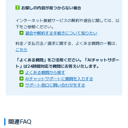
お探しの内容が見つからない場合
キャッシュバックの受け取り方法を知りたい
インターネット接続サービスの解約や退会に関しては、以
下をご参照ください。
退会や解約する手続きについて知りたい
料金／支払方法／請求に関する、よくある質問の一覧は、
こちら
「よくある質問」をご活用ください。「AIチャットサポー
【KDDI請求】 退会後も口座振替手数料が請求される理
ト」は24時間対応で質問にお答えいたします。
由を知りたい
よくある質問から探す
AIチャットサポートに質問を入力する
サポート窓口に問い合わせをする
関連FAQ