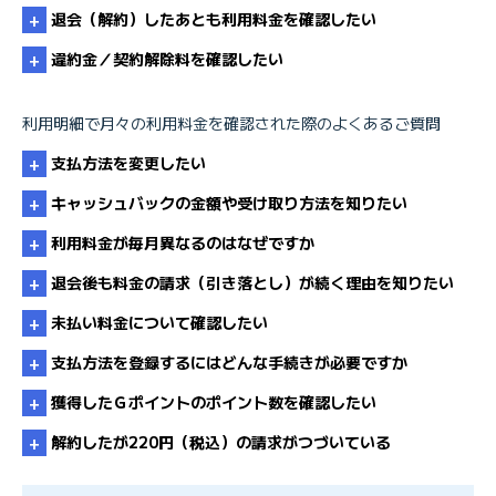
退会（解約）したあとも利用料金を確認したい
利用明細書の発行
違約金／契約解除料を確認したい
利用明細で月々の利用料金を確認された際のよくあるご質問
違約金・解除料・割賦契約
会員サポート－利用明細の確認
支払方法を変更したい
利用明細を印刷したい
キャッシュバックの金額や受け取り方法を知りたい
利用料金が毎月異なるのはなぜですか
支払方法を変更するにはどうすればよいですか
会員サポート－利用明細の確認
退会後も料金の請求（引き落とし）が続く理由を知りたい
未払い料金について確認したい
毎月請求金額が異なるのはなぜですか
支払方法を登録するにはどんな手続きが必要ですか
利用料金が急に高くなったのはなぜですか
獲得したＧポイントのポイント数を確認したい
未払い料金について確認したい
解約したが220円（税込）の請求がつづいている
Ｇポイント明細