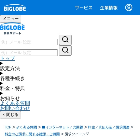
サービス
企業情報
メニュー
トップ
設定方法
各種手続き
料金・特典
お知らせ
よくある質問
お問い合わせ
× 閉じる
TOP
よくある質問
■インターネット／光回線
料金／支払方法／請求関連
料金のご請求に関する確認・ご質問
請求タイミング