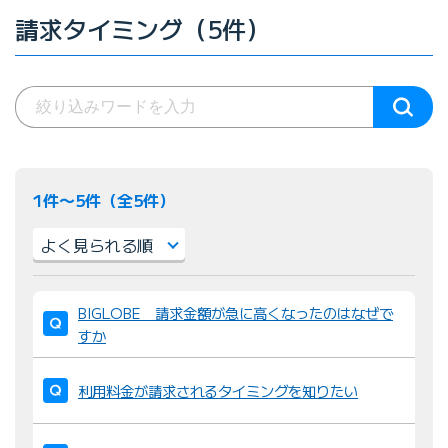
請求タイミング（5件）
1件〜5件（全5件）
並
BIGLOBE 請求金額が急に高くなったのはなぜで
び
すか
替
え
利用料金が請求されるタイミングを知りたい
：