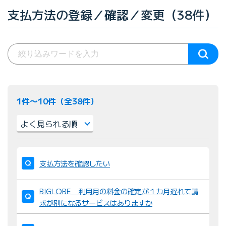
支払方法の登録／確認／変更（38件）
1件〜10件（全38件）
並
び
支払方法を確認したい
替
え
BIGLOBE 利用月の料金の確定が１カ月遅れて請
：
求が別になるサービスはありますか