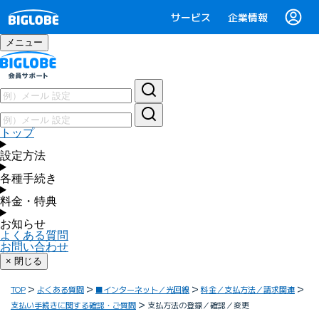
サービス
企業情報
メニュー
トップ
設定方法
各種手続き
料金・特典
お知らせ
よくある質問
お問い合わせ
× 閉じる
TOP
よくある質問
■インターネット／光回線
料金／支払方法／請求関連
支払い手続きに関する確認・ご質問
支払方法の登録／確認／変更