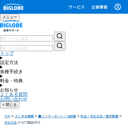
サービス
企業情報
メニュー
トップ
設定方法
各種手続き
料金・特典
お知らせ
よくある質問
お問い合わせ
× 閉じる
TOP
よくある質問
■インターネット／光回線
料金／支払方法／請求関連
支払方法
NTT回収代行