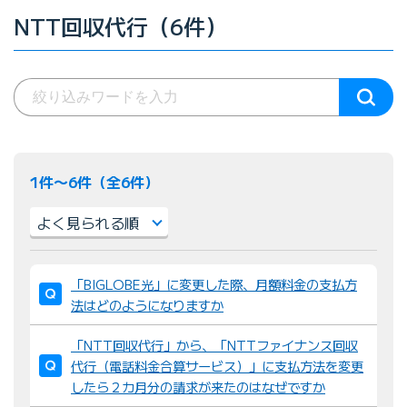
NTT回収代行（6件）
1件〜6件（全6件）
並
「BIGLOBE光」に変更した際、月額料金の支払方
び
法はどのようになりますか
替
え
「NTT回収代行」から、「NTTファイナンス回収
：
代行（電話料金合算サービス）」に支払方法を変更
したら２カ月分の請求が来たのはなぜですか