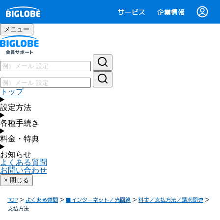
サービス
企業情報
メニュー
トップ
設定方法
各種手続き
料金・特典
お知らせ
よくある質問
お問い合わせ
× 閉じる
TOP
よくある質問
■インターネット／光回線
料金／支払方法／請求関連
支払方法