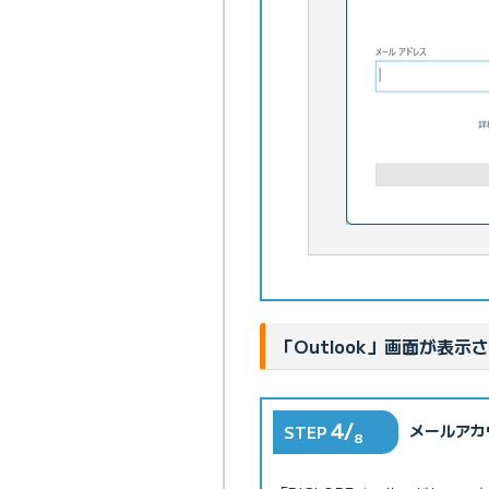
「Outlook」画面が表示
4/
メールアカ
STEP
8