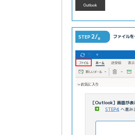
2/
ファイルを
STEP
8
［Outlook］画面が
STEP4
へ進み