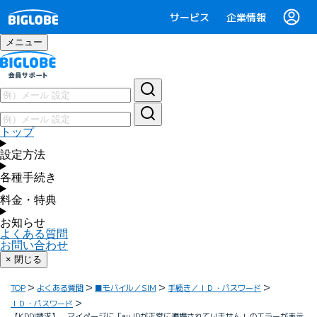
サービス
企業情報
メニュー
トップ
設定方法
各種手続き
料金・特典
お知らせ
よくある質問
お問い合わせ
× 閉じる
TOP
よくある質問
■モバイル／SIM
手続き／ＩＤ・パスワード
ＩＤ・パスワード
【KDDI請求】 マイページに「au IDが正常に連携されていません」のエラーが表示