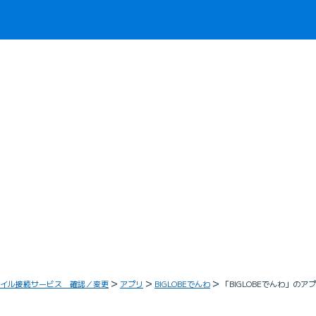
イル接続サービス 確認／変更
アプリ
BIGLOBEでんわ
「BIGLOBEでんわ」の