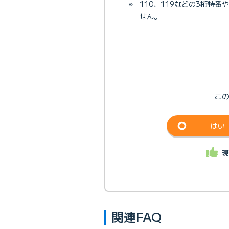
※
110、119などの3桁特番
せん。
こ
はい
現
関連FAQ