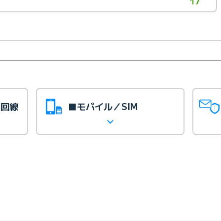
17
光回線
■モバイル／SIM