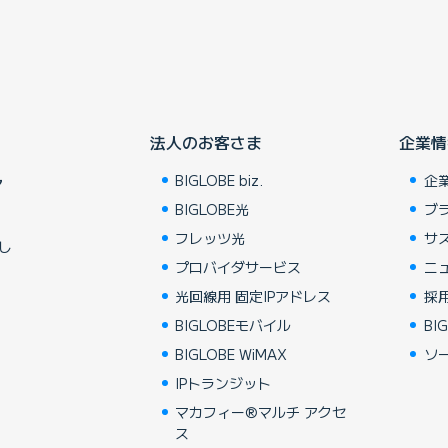
法人のお客さま
企業情
BIGLOBE biz.
企
ア
BIGLOBE光
ブ
フレッツ光
サ
し
プロバイダサービス
ニ
光回線用 固定IPアドレス
採
BIGLOBEモバイル
BIG
BIGLOBE WiMAX
ソ
IPトランジット
マカフィー®マルチ アクセ
ス