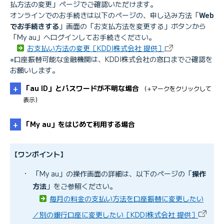
払方法の変更」ページでご確認いただけます。
オンラインでのお手続きは以下のページの、申し込み方法「
Web
でお手続きする
」画面の「お支払方法を変更する」ボタンから
「My au」へログインしてお手続きください。
お支払い方法の変更［KDDI株式会社 提供］
※口座振替可能な金融機関は、KDDI株式会社の窓口までご確認を
お願いします。
「au ID」とパスワードが不明な場合
（+マークをクリックして
表示）
「My au」をはじめて利用する場合
「au ID」のパスワードが分からない／忘れた
【ワンポイント】
・
「My au」の操作画面の詳細は、以下のページの「
操作
「au ID」／「基本契約番号」を確認したい
方法
」をご参照ください。
「My au」に初めてログインする時の手続き方法
毎月の料金の支払い方法を口座振替に変更したい
／別の銀行口座に変更したい［KDDI株式会社 提供］