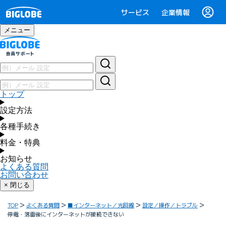
サービス
企業情報
メニュー
トップ
設定方法
各種手続き
料金・特典
お知らせ
よくある質問
お問い合わせ
× 閉じる
TOP
よくある質問
■インターネット／光回線
設定／操作／トラブル
停電・落雷後にインターネットが接続できない