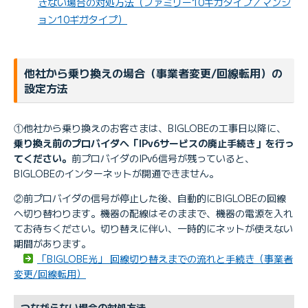
きない場合の対処方法（ファミリー10ギガタイプ／マンシ
ョン10ギガタイプ）
他社から乗り換えの場合（事業者変更/回線転用）の
BIGLOBE会員証に記載の［
ユーザー
設定方法
「接続先ユーザ名」
名
］を入力
BIGLOBE会員証に記載の［
接続パスワ
ード
］を入力
①他社から乗り換えのお客さまは、BIGLOBEの工事日以降に、
「接続パスワード」
※ ［接続パスワード］を変更した場合は、変更
乗り換え前のプロバイダへ「IPv6サービスの廃止手続き」を行っ
後の接続パスワードを入力してください。
てください。
前プロバイダのIPv6信号が残っていると、
BIGLOBEのインターネットが開通できません。
②前プロバイダの信号が停止した後、自動的にBIGLOBEの回線
へ切り替わります。機器の配線はそのままで、機器の電源を入れ
BIGLOBE会員証が届かない
てお待ちください。切り替えに伴い、一時的にネットが使えない
接続パスワードが分からない／忘れた
期間があります。
「BIGLOBE光」 回線切り替えまでの流れと手続き（事業者
IPv4接続設定（PPPoE設定）の手順を知りたい
変更/回線転用）
つながらない場合の対処方法