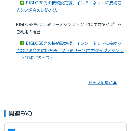
・
BIGLOBE光の接続設定後、インターネットに接続で
きない場合の対処方法
・
BIGLOBE光 ファミリー／マンション（10ギガタイプ）を
ご利用の場合
BIGLOBE光の接続設定後、インターネットに接続で
きない場合の対処方法（ファミリー10ギガタイプ／マンシ
ョン10ギガタイプ）
トップに戻る▲
BIGLOBE会員証に記載の［
ユーザー
「接続先ユーザ名」
名
］を入力
BIGLOBE会員証に記載の［
接続パスワ
ード
］を入力
「接続パスワード」
※ ［接続パスワード］を変更した場合は、変更
関連FAQ
後の接続パスワードを入力してください。