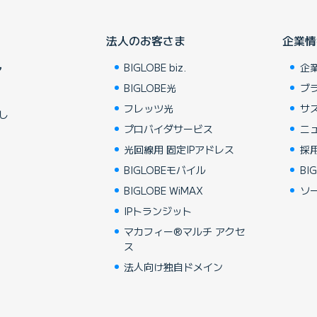
法人のお客さま
企業情
BIGLOBE biz.
企
ア
BIGLOBE光
ブ
フレッツ光
サ
し
プロバイダサービス
ニ
光回線用 固定IPアドレス
採
BIGLOBEモバイル
BIG
BIGLOBE WiMAX
ソ
IPトランジット
マカフィー®マルチ アクセ
ス
法人向け独自ドメイン