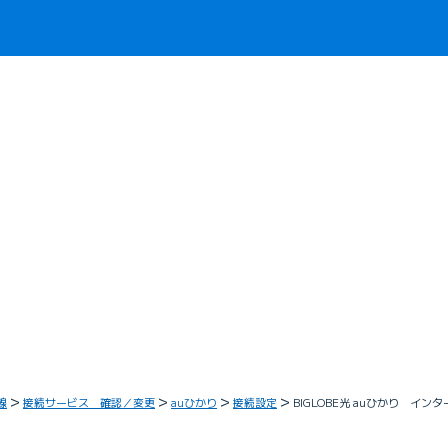
線
接続サービス 確認／変更
auひかり
接続設定
BIGLOBE光 auひかり イ