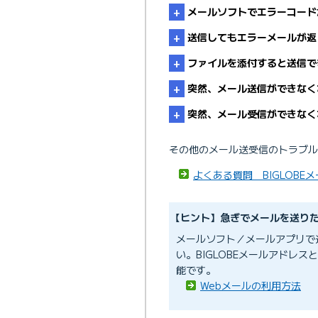
メールソフトでエラーコード
送信してもエラーメールが返
ファイルを添付すると送信で
突然、メール送信ができなく
突然、メール受信ができなく
その他のメール送受信のトラブル
【重要】BIGLOBEメール送
よくある質問 BIGLOBE
・
Webメールのルール設定
【ヒント】急ぎでメールを送り
BIGLOBEメール（
メールソフト／メールアプリで
定方法）
い。BIGLOBEメールアドレ
・
メール受信拒否の設定
能です。
Webメールの利用方法
メール受信拒否設定