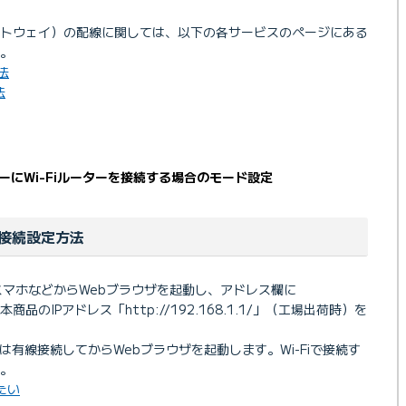
ートウェイ）の配線に関しては、以下の各サービスのページにある
。
法
法
にWi-Fiルーターを接続する場合のモード設定
接続設定方法
マホなどからWebブラウザを起動し、アドレス欄に
商品のIPアドレス「http://192.168.1.1/」（工場出荷時）を
たは有線接続してからWebブラウザを起動します。Wi-Fiで接続す
。
したい