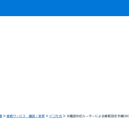
線
接続サービス 確認／変更
ドコモ光
光電話対応ルーターによる接続設定手順(BIG