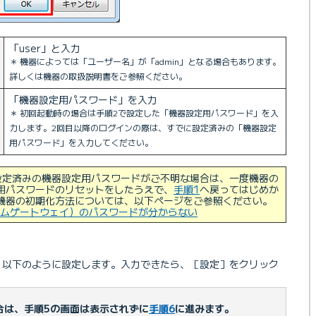
「user」と入力
＊ 機器によっては「ユーザー名」が「admin」となる場合もあります。
詳しくは機器の取扱説明書をご参照ください。
「機器設定用パスワード」を入力
＊ 初回起動時の場合は手順2で設定した「機器設定用パスワード」を入
力します。2回目以降のログインの際は、すでに設定済みの「機器設定
用パスワード」を入力してください。
設定済みの機器設定用パスワードがご不明な場合は、一度機器の
用パスワードのリセットをしたうえで、
手順1
へ戻ってはじめか
機器の初期化方法については、以下ページをご参照ください。
ムゲートウェイ）のパスワードが分からない
、以下のように設定します。入力できたら、［設定］をクリック
合は、手順5の画面は表示されずに
手順6
に進みます。