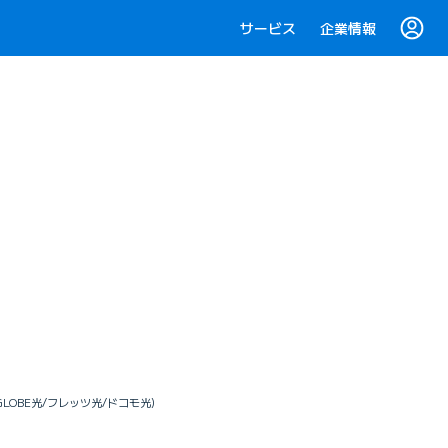
サービス
企業情報
LOBE光/フレッツ光/ドコモ光)