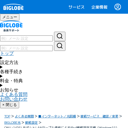
サービス
企業情報
メニュー
トップ
設定方法
各種手続き
料金・特典
お知らせ
よくある質問
お問い合わせ
× 閉じる
TOP
よくある質問
■インターネット／光回線
接続サービス 確認／変更
BIGLOBE光
接続設定
ONU／VDSLモデムとLANケーブル直結によるIPv4接続設定手順（Windows11）